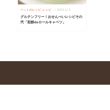
ペットのレシピ, レシピ
—
2018.11.5
グルテンフリー！おせんべいレシピその
弐「煎餅deロールキャベツ」